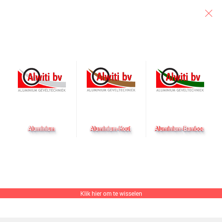
Particulier
Architect
Aannemer
Accessoires
Niet alleen architecten, maar ook eindgebruikers zien graag een
eenduidige greep op hun ramen, deuren en schuifpuien. Zeker
wanneer zij zich vlak naast elkaar bevinden. Daar komen we met
onze A-line handgrepen aan tegemoet.
Klik hier om te wisselen