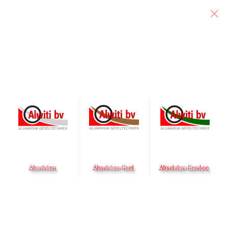
Particulier
Architect
Aannemer
Accessoires
De A-line grepen - het symbool van onze kwaliteit
De lijn bestaat uit een raamgreep, deurgreep, verkropte deurgreep
en een greep voor schuifdeuren in een eenduidige vormgeving,
kleur en oppervlaktebehandeling, die de kwaliteit van onze
ramen, deuren en schuifpuien onderschrijven. De handgrepen
geven onze ramen, deuren en schuifpuien een eigen identiteit en
vormen het symbool van onze kwaliteit.