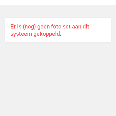
Er is (nog) geen foto set aan dit
systeem gekoppeld.