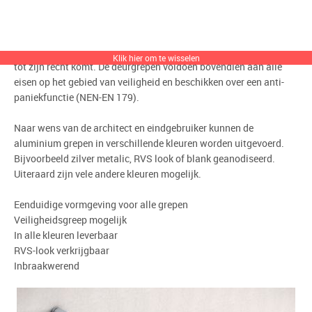
Bij de ontwikkeling van de lijn stonden uitstraling, kwaliteit en
een uniform design voor alle grepen centraal. Het resultaat is een
strakke, gedegen maar toch stijlvolle greep die in iedere situatie
Klik hier om te wisselen
tot zijn recht komt. De deurgrepen voldoen bovendien aan alle
eisen op het gebied van veiligheid en beschikken over een anti-
paniekfunctie (NEN-EN 179).
Naar wens van de architect en eindgebruiker kunnen de
aluminium grepen in verschillende kleuren worden uitgevoerd.
Bijvoorbeeld zilver metalic, RVS look of blank geanodiseerd.
Uiteraard zijn vele andere kleuren mogelijk.
Eenduidige vormgeving voor alle grepen
Veiligheidsgreep mogelijk
In alle kleuren leverbaar
RVS-look verkrijgbaar
Inbraakwerend