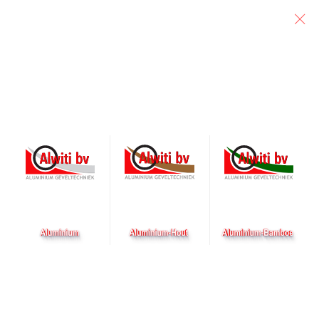
Particulier
Architect
Aannemer
Deze week word de
volgende fase alu-houten
gevels gemonteerd in
Amsterdam
Geplaatst op 11 februari 2026 door alwiti