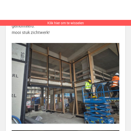
In Amsterdam zit er schot in!
deze week word de volgende fase alu-houten gevels
Klik hier om te wisselen
gemonteerd.
mooi stuk zichtwerk!