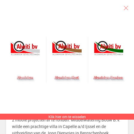
Particulier
Architect
Aannemer
Dubbelslag op de valreep
Geplaatst op 21 december 2018 door alwiti
Net voor de bedrijfssluiting werden we nog benaderd voor
Klik hier om te wisselen
2 mooie projecten af te ronden. Middelwatering Bouw B.V.
wilde een prachtige villa in Capelle a/d Ijssel en de
uitbreiding van de Jong Diepvries in Bergschenhoek