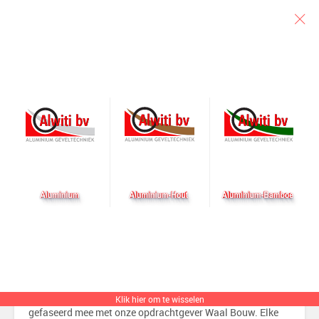
Particulier
Architect
Aannemer
Eerste 2 fases gereed in
Zoetermeer
Geplaatst op 25 mei 2021 door alwiti
In Zoetermeer bij het project Palenstein werken wij
Klik hier om te wisselen
gefaseerd mee met onze opdrachtgever Waal Bouw. Elke