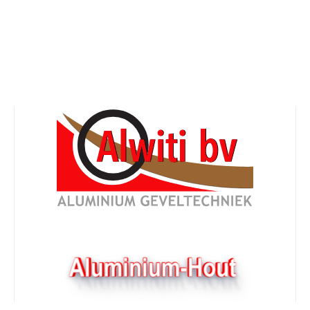
Aannemer
tavond opdracht 3 nieuwb
p 27 december 2021 door alwiti
d 24 december rond half 5 kregen wij een belletje van A
 voor 3 nieuwbouw villa's in de wijk Wilgenwende te Do
g project, een thuiswedstrijd om te ontvangen op kerstav
ooi op hun eigen manier. We zijn enthousiast en gaan e