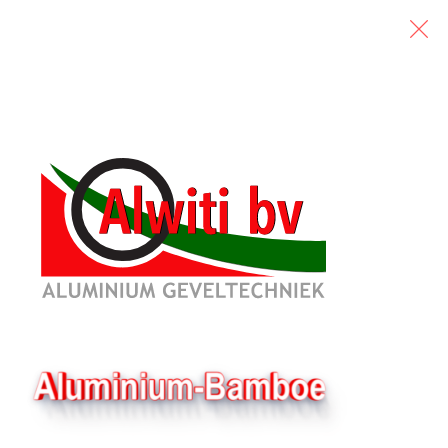
7 augustus, 2026
ouw villa's
annemersbedrijf Detalis B.V. waarin zij
rdrecht graag aan ons in opdracht gaven.
ond. Elke villa met ze eigen karakter en
r 3 mooie werken van maken.