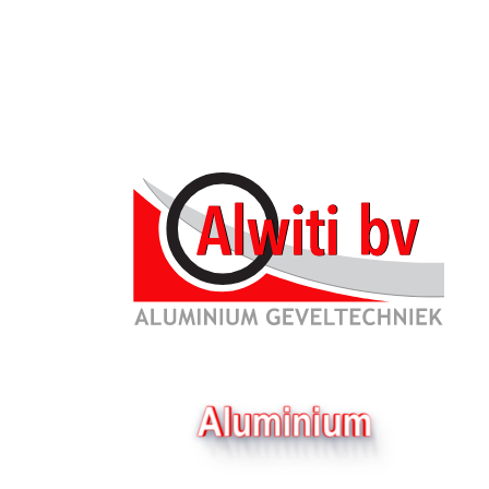
Particulier
Architect
Nieuws
Kers
Binnen deuren
Geplaatst o
Projecten
SAPA Producten
Vrijdagavon
de opdracht
KAWNEER Producten
Een prachti
alle drie m
Service
Video's Alwiti