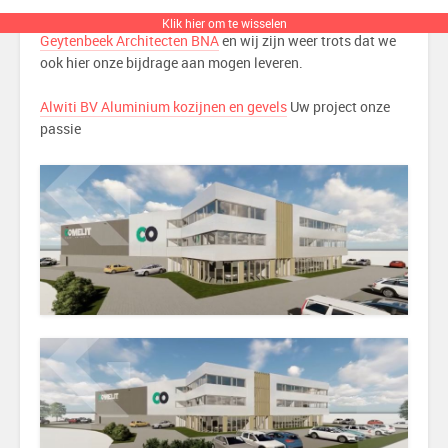
en vliesgevels. Het pand is ontworpen door
Kort
Klik hier om te wisselen
Geytenbeek Architecten BNA
en wij zijn weer trots dat we
ook hier onze bijdrage aan mogen leveren.
Alwiti BV Aluminium kozijnen en gevels
Uw project onze
passie