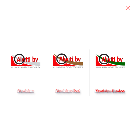
Particulier
Architect
Aannemer
Nieuw in opdracht
Geplaatst op 22 oktober 2025 door alwiti
Nieuw in opdracht: voor het nieuwe bedrijfspand van
Comelit Group S.p.A.
in Dordrecht hebben wij de opdracht
van onze partner
Hoogvliet Zwijndrecht
mogen ontvangen
voor het leveren en monteren van de aluminium kozijnen