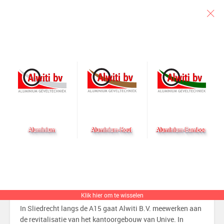
Particulier
Architect
Aannemer
Nieuw in opdracht
Kantoor Univé
Geplaatst op 5 april 2022 door alwiti
Klik hier om te wisselen
In Sliedrecht langs de A15 gaat Alwiti B.V. meewerken aan
de revitalisatie van het kantoorgebouw van Unive. In