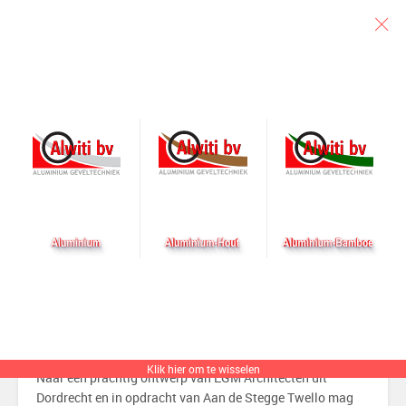
Particulier
Architect
Aannemer
Nieuw in opdracht Reinier
Gasthuis Delft
Geplaatst op 22 november 2019 door alwiti
Klik hier om te wisselen
Naar een prachtig ontwerp van EGM Architecten uit
Dordrecht en in opdracht van Aan de Stegge Twello mag