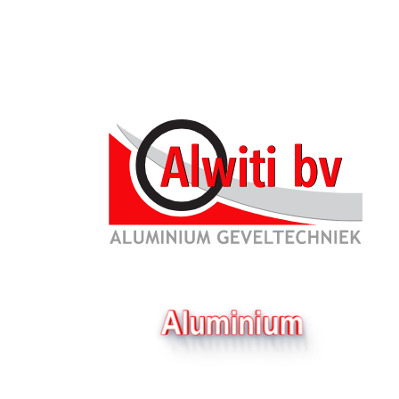
Particulier
Architect
Nieuws
Nieu
Binnen deuren
Geplaatst o
Projecten
SAPA Producten
Wederom een
gaat Alwiti
KAWNEER Producten
woonhuis in
Service
Video's Alwiti