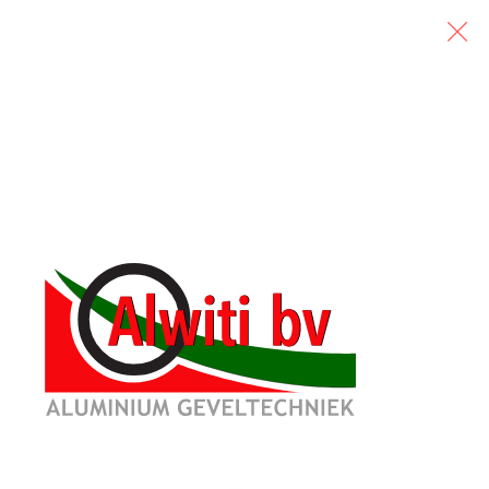
6 augustus, 2026
cheepswerf
realiseerd door Adcom 2000, Cordeel
de uitdagende entree gevels. De
lazing, alucobond panelen, aluminium
mooie uitdaging voor Alwiti B.V.