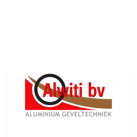
Aannemer
t gemaakt Entree gevel s
p 8 november 2018 door alwiti
ter in Amsterdam word de nieuwe scheepsbouwloods ge
meer. Alwiti B.V. is hier gestart met het realiseren van 
nde materialen aluminium, shadowboxen, royal blue beg
n er straks voor zorgen dat de entree eruit springt. Een 