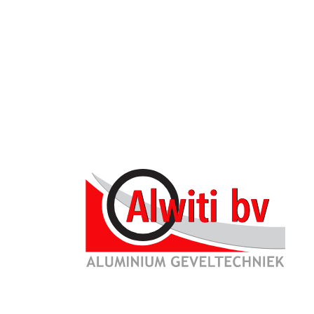
Particulier
Architect
Nieuws
Star
Binnen deuren
Geplaatst o
Projecten
SAPA Producten
Aan het wa
en Dura Ver
KAWNEER Producten
verschille
panelen gaa
Service
Video's Alwiti