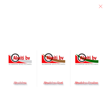
Particulier
Architect
Aannemer
Start vliesgevels Asterlo
Rotterdam
Geplaatst op 22 november 2019 door alwiti
Deze week in Rotterdam is de start van de eerste
vliesgevels van de appartementen. De vliesgevels zullen