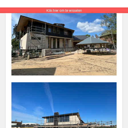
Klik hier om te wisselen