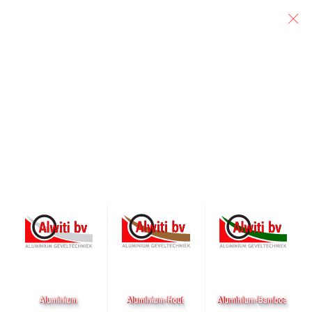
Particulier
Architect
Aannemer
Vorderingen in
Amsterdam
Geplaatst op 18 maart 2026 door alwiti
Ook in Amsterdam loopt het vlotjes door.
bijgaand een update van de werkzaamheden.