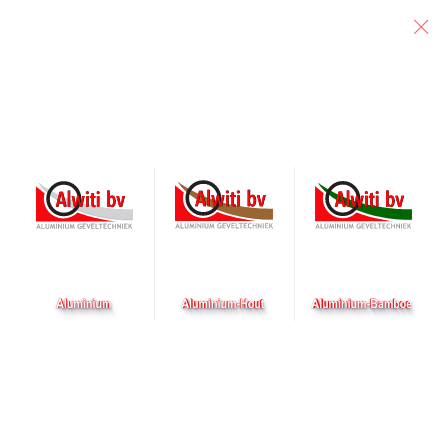
Particulier
Architect
Aannemer
In Waddinxveen zijn wij
voor onze partner
Aannemersbedrijf Pullen
BV met een aanpassing
aan een tandkliniek