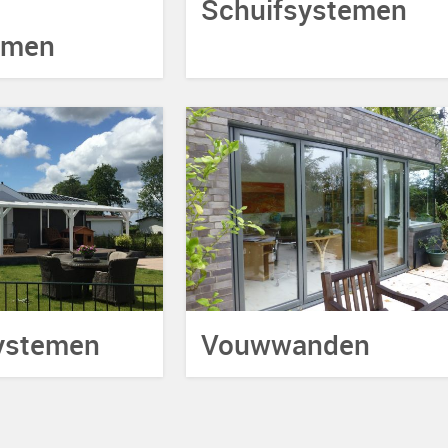
Schuifsystemen
emen
ystemen
Vouwwanden