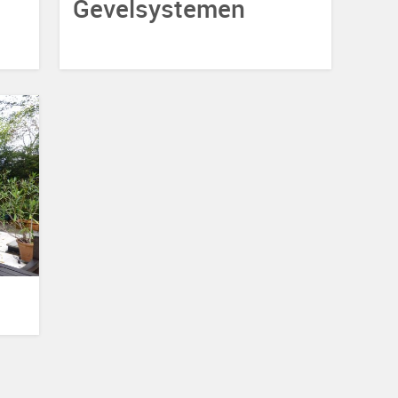
Gevelsystemen