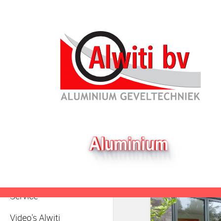
Particulier
Architect
Vouww
Nieuws
Binnen deuren
Projecten
SAPA Producten
KAWNEER Producten
Service
Video's Alwiti