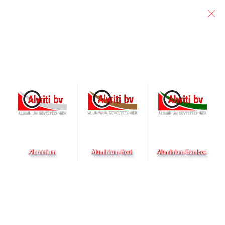
Particulier
Architect
Aannemer
Plejadenlaan
IN VOORBEREIDING
Renovatie, Bergen op Zoom
Opdrachtgever
Era Contour B.V.
Architect
-