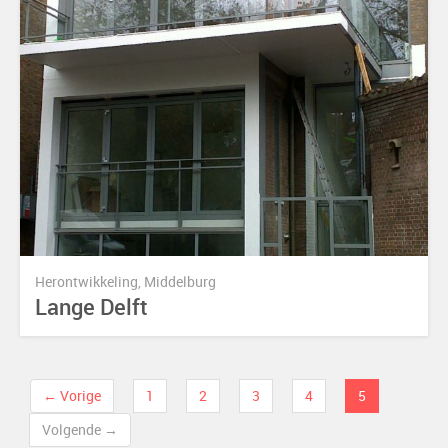
Herontwikkeling, Middelburg
Lange Delft
← Vorige
1
2
3
4
5
Volgende →