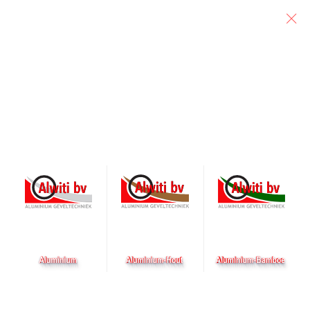
Particulier
Architect
Aannemer
Appartementen
Onze eerste levensbehoeften zijn drinken, eten, warmte en een
dak boven het hoofd. Een huis is de basis van ons leven. Wij
vinden dat een huis en de directe omgeving elkaar moeten
versterken. Inspelen op de wensen van de bewoners is daarbij de
sleutel voor betere woonmilieus en –producten. Waar mensen
comfortabel en met meer plezier wonen. Met deze vragen houden
we ons dagelijks bezig. Zo zorgen we ervoor dat onze producten