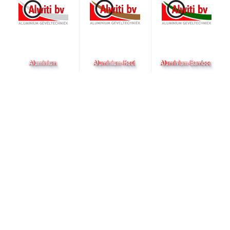
Herontwikkeling, Barendrecht
Indumij