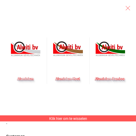
Particulier
Architect
Aannemer
Molenvliet
OPGELEVERD
Renovatie, Zwijndrecht
Opdrachtgever
Hoogvliet & Zn B.V.
Architect
Klik hier om te wisselen
-