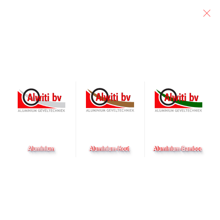
Particulier
Architect
Aannemer
Villa Papendrecht
IN VOORBEREIDING
Nieuwbouw, Papendrecht
Opdrachtgever
Den Dunnen Bouwonderneming
Architect
-