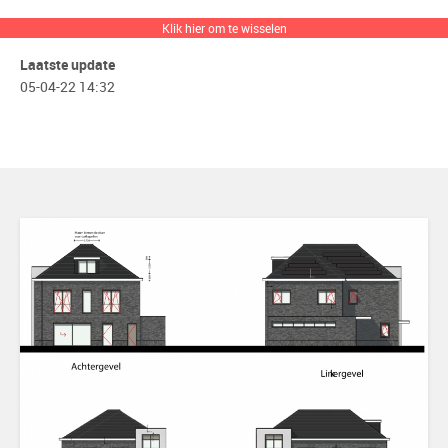
Systemen
Avantis 70 Ligna
,
Confort 160
,
Elegance 52 ST
Klik hier om te wisselen
Laatste update
05-04-22 14:32