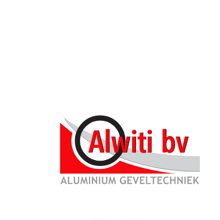
Particulier
Architect
Zorg ins
Nieuws
De bijzondere pr
Binnen deuren
rekening te houde
bovendien hoge ei
Projecten
de architectonisc
SAPA Producten
medische persone
KAWNEER Producten
Service
Video's Alwiti