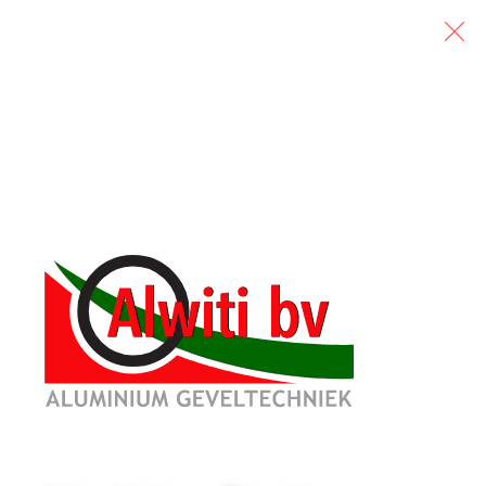
6 augustus, 2026
met zich mee om met vele eisen en wensen
le evoluties in de gezondheidszorg stellen
Alwiti B.V. heeft de producten en kennis voor
 praktische omgevingen waarin artsen en