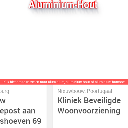
Klik hier om te wisselen
naar aluminium, aluminium-hout of aluminium-bamboe
burg
Nieuwbouw, Poortugaal
uw
Kliniek Beveiligde
epost aan
Woonvoorziening
gshoeven 69