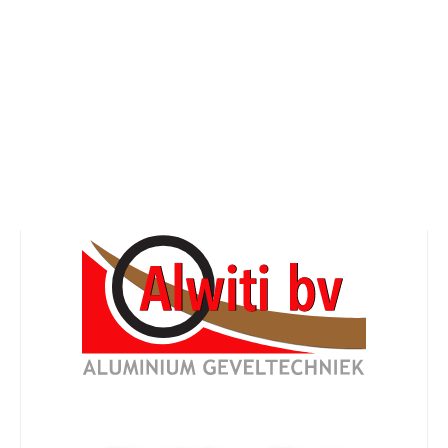
Aannemer
tellingen
oblematiek in de gezondheidszorg brengt de noodzaak 
n en te anticiperen op toekomstige ontwikkelingen. Snel
sen aan de flexibiliteit van de toe te passen producten. 
he aluminium systemen voor het creëren van veilige en
el optimale zorg kunnen bieden aan patiënten.