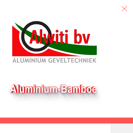
8 augustus, 2026
egerichte instelling en
n gedegen vakmanschap. Een
s de formele waarborg dat de
de diensten aan de
eem is sinds januari 2008