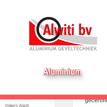
Particulier
Architect
Nieuws
Serv
Binnen deuren
Alwiti B
Projecten
combine
SAPA Producten
doordach
door Alw
KAWNEER Producten
overeeng
Service
gecerti
Video's Alwiti